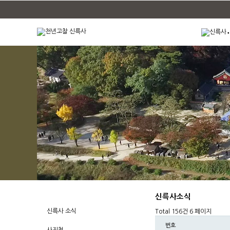
신륵사소식
신륵사 소식
Total 156건
6 페이지
번호