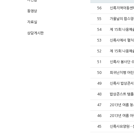
사진첩
56
신륵지역아동센
동영상
55
가을날의 팝스앙
자료실
54
제 15회 나옹예
상담게시판
53
신륵사에서 펼처
52
제 15회 나옹예
51
신륵사 봉사단 
50
희귀난치병 어린
49
신륵사 밥상콘
48
밥상콘스트 템
47
2013년 여름 
46
2013년 여름
45
신륵사요양원 -