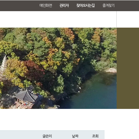
메인화면
관리자
찾아오시는길
즐겨찾기
글쓴이
날짜
조회