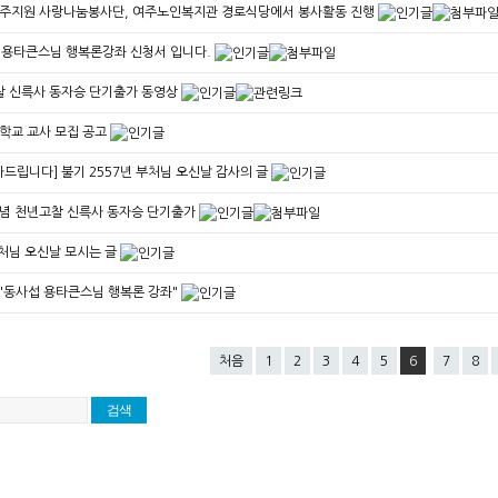
주지원 사랑나눔봉사단, 여주노인복지관 경로식당에서 봉사활동 진행
일 용타큰스님 행복론강좌 신청서 입니다.
고찰 신륵사 동자승 단기출가 동영상
학교 교사 모집 공고
드립니다] 불기 2557년 부처님 오신날 감사의 글
념 천년고찰 신륵사 동자승 단기출가
부처님 오신날 모시는 글
 "동사섭 용타큰스님 행복론 강좌"
처음
1
2
3
4
5
6
7
8