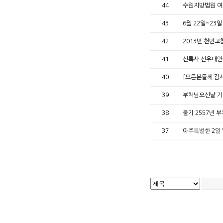
44
수원지방법원 여
43
6월 22일~23
42
2013년 천년
41
신륵사 선우대안
40
[모든분들께 감사
39
부처님오신날 기
38
불기 2557년 
37
아주특별한 2일