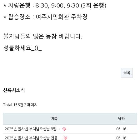
*
차량운행
:
8:30,
9:00,
9:30 (3회 운행)
* 탑승장소 : 여주시민회관 주차장
불자님들의 많은 동참 바랍니다.
성불하세요_()_
목록
신륵사소식
Total 156건
2 페이지
제목
날짜
2025년 을사년 부처님오신날 8일 …
03-16
2025년 을사년 부처님오신날 연등 …
03-16