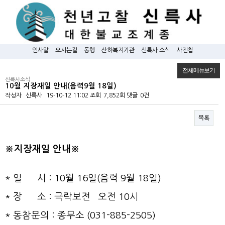
인사말
오시는길
동행
산하복지기관
신륵사 소식
사진첩
전체메뉴보기
신륵사소식
10월 지장재일 안내(음력9월 18일)
작성자
신륵사
19-10-12 11:02
조회
7,852회
댓글
0건
목록
본문
※
지장재일 안내※
* 일 시 : 10월 16일(음력 9월 18일)
* 장 소 : 극락보전 오전 10시
* 동참문의 : 종무소 (031-885-2505)