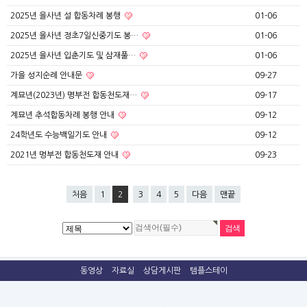
2025년 을사년 설 합동차례 봉행
01-06
2025년 을사년 정초7일신중기도 봉…
01-06
2025년 을사년 입춘기도 및 삼재풀…
01-06
가을 성지순례 안내문
09-27
계묘년(2023년) 명부전 합동천도재…
09-17
계묘년 추석합동차례 봉행 안내
09-12
24학년도 수능백일기도 안내
09-12
2021년 명부전 합동천도재 안내
09-23
처음
1
2
3
4
5
다음
맨끝
동영상
자료실
상담게시판
템플스테이