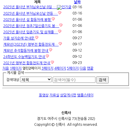
제목
날짜
2025년 을사년 부처님오신날 8일 …
03-16
03-16
2025년 을사년 부처님오신날 연등 …
01-06
2025년 을사년 설 합동차례 봉행
01-06
2025년 을사년 정초7일신중기도 봉…
01-06
2025년 을사년 입춘기도 및 삼재풀…
09-27
가을 성지순례 안내문
09-17
계묘년(2023년) 명부전 합동천도재…
09-12
계묘년 추석합동차례 봉행 안내
09-12
24학년도 수능백일기도 안내
09-23
2021년 명부전 합동천도재 안내
처음
1
페이지
열린
2
페이지
3
페이지
4
페이지
5
페이지
다음
맨끝
게시물 검색
검색대상
동영상
자료실
상담게시판
템플스테이
신륵사
경기도 여주시 신륵사길 73(천송동 282)
Copyright © 신륵사. All rights reserved.