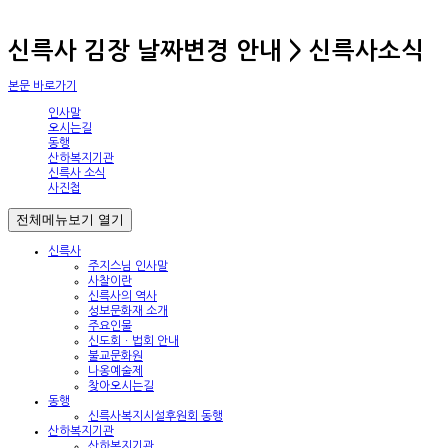
신륵사 김장 날짜변경 안내 > 신륵사소식
본문 바로가기
인사말
오시는길
동행
산하복지기관
신륵사 소식
사진첩
전체메뉴보기
열기
신륵사
주지스님 인사말
사찰이란
신륵사의 역사
성보문화재 소개
주요인물
신도회ㆍ법회 안내
불교문화원
나옹예술제
찾아오시는길
동행
신륵사복지시설후원회 동행
산하복지기관
산하복지기관