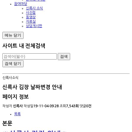
참여마당
신륵사 소식
사진첩
동영상
자료실
상담게시판
메뉴
닫기
사이트 내 전체검색
검색
닫기
신륵사소식
신륵사 김장 날짜변경 안내
페이지 정보
작성자
신륵사
작성일
19-11-04 09:28
조회
7,543회
댓글
0건
목록
본문