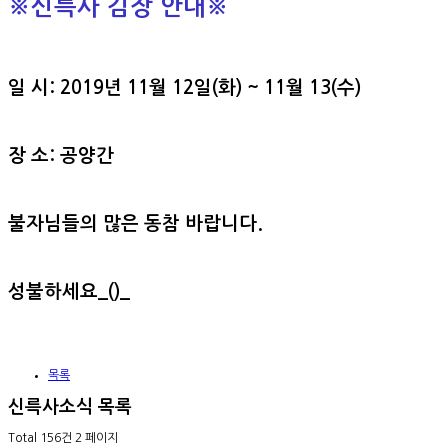
※
신륵사 김장 안내
※
일 시: 2019년 11월 12일(화) ~ 11월 13(수)
장 소: 공양간
불자님들의 많은 동참 바랍니다.
성불하세요_()_​
목록
신륵사소식
목록
Total 156건
2 페이지