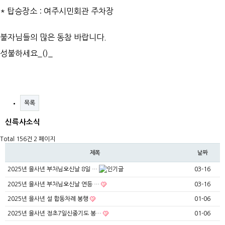
* 탑승장소 : 여주시민회관 주차장
불자님들의 많은 동참 바랍니다.
성불하세요_()_
목록
신륵사소식
Total 156건
2 페이지
제목
날짜
2025년 을사년 부처님오신날 8일 …
03-16
2025년 을사년 부처님오신날 연등 …
03-16
2025년 을사년 설 합동차례 봉행
01-06
2025년 을사년 정초7일신중기도 봉…
01-06