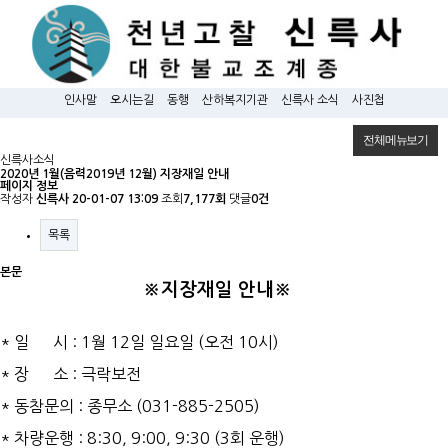
인사말
오시는길
동행
산하복지기관
신륵사 소식
사진첩
전체메뉴보기
신륵사소식
2020년 1월(음력2019년 12월) 지장재일 안내
페이지 정보
작성자
신륵사
20-01-07 13:09
조회
7,177회
댓글
0건
목록
본문
※
지장재일 안내※
* 일 시 : 1월 12일 일요일 (오전 10시)
* 장 소 : 극락보전
* 동참문의 : 종무소 (031-885-2505)
*
차량운행
:
8:30,
9:00,
9:30 (3회 운행)