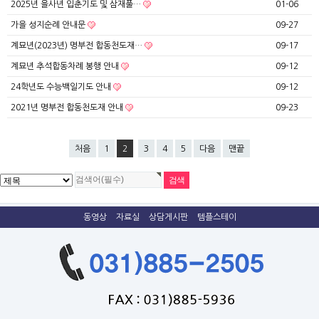
2025년 을사년 입춘기도 및 삼재풀…
01-06
가을 성지순례 안내문
09-27
계묘년(2023년) 명부전 합동천도재…
09-17
계묘년 추석합동차례 봉행 안내
09-12
24학년도 수능백일기도 안내
09-12
2021년 명부전 합동천도재 안내
09-23
처음
1
2
3
4
5
다음
맨끝
동영상
자료실
상담게시판
템플스테이