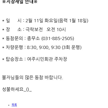
※
지장재일 안내※
* 일 시 : 2월 11일 화요일(음력 1월 18일)
* 장 소 : 극락보전 오전 10시
* 동참문의 : 종무소 (031-885-2505)
*
차량운행
:
8:30,
9:00,
9:30 (3회 운행)
* 탑승장소 : 여주시민회관 주차장
불자님들의 많은 동참 바랍니다.
성불하세요_()_
목록