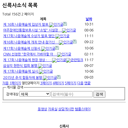
신륵사소식
목록
Total 156건
2 페이지
제목
날짜
10-31
제 16회 나옹예술제 입상자 발표
여주장애인통합보호시설 "소빛" 시설장…
08-06
제17회 나옹예술제 수상자 발표 명단
11-11
09-22
제16회 나옹예술제 개최 안내-참가신…
10-06
제17회 나옹예술제 신청서
CNN 선정한 "한국에서 가봐야할 아…
02-11
제 17회 나옹예술제 현장 영상 - …
11-17
삼성각 현판식 법회 봉행
09-07
제 17회 나옹예술제 실시
10-06
09-03
2015년 추석 합동차례 봉행
처음
1
페이지
열린
2
페이지
3
페이지
4
페이지
5
페이지
다음
맨끝
게시물 검색
검색대상
동영상
자료실
상담게시판
템플스테이
신륵사