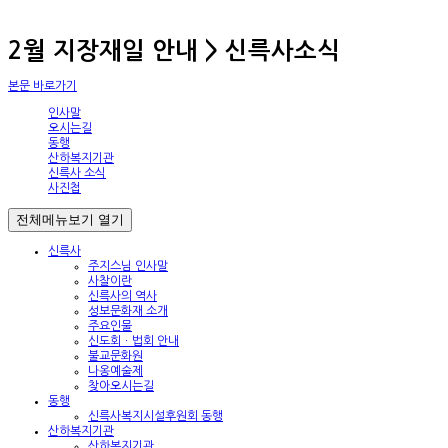
2월 지장재일 안내 > 신륵사소식
본문 바로가기
인사말
오시는길
동행
산하복지기관
신륵사 소식
사진첩
전체메뉴보기
열기
신륵사
주지스님 인사말
사찰이란
신륵사의 역사
성보문화재 소개
주요인물
신도회ㆍ법회 안내
불교문화원
나옹예술제
찾아오시는길
동행
신륵사복지시설후원회 동행
산하복지기관
산하복지기관