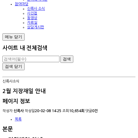
참여마당
신륵사 소식
사진첩
동영상
자료실
상담게시판
메뉴
닫기
사이트 내 전체검색
검색
닫기
신륵사소식
2월 지장재일 안내
페이지 정보
작성자
신륵사
작성일
20-02-08 14:25
조회
10,654회
댓글
0건
목록
본문