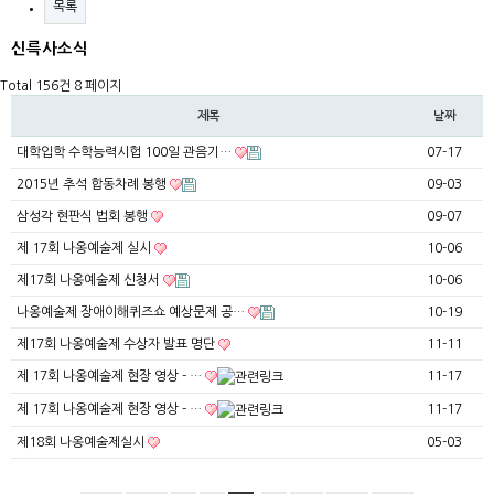
목록
신륵사소식
Total 156건
8 페이지
제목
날짜
대학입학 수학능력시헙 100일 관음기…
07-17
2015년 추석 합동차례 봉행
09-03
삼성각 현판식 법회 봉행
09-07
제 17회 나옹예술제 실시
10-06
제17회 나옹예술제 신청서
10-06
나옹예술제 장애이해퀴즈쇼 예상문제 공…
10-19
제17회 나옹예술제 수상자 발표 명단
11-11
제 17회 나옹예술제 현장 영상 - …
11-17
제 17회 나옹예술제 현장 영상 - …
11-17
제18회 나옹예술제실시
05-03