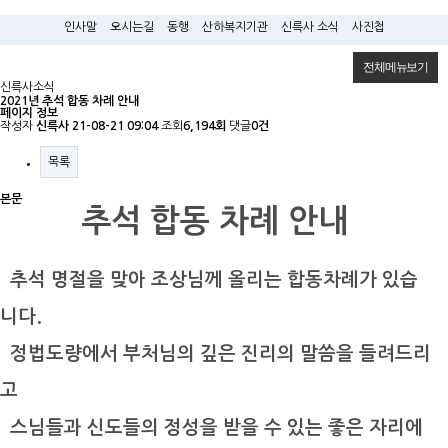
인사말
오시는길
동행
산하복지기관
신륵사 소식
사진첩
전체메뉴보기
신륵사소식
2021년 추석 합동 차례 안내
페이지 정보
작성자
신륵사
21-08-21 09:04
조회
6,194회
댓글
0건
목록
본문
추석 합동 차례 안내
추석 명절을 맞아 조상님께 올리는 합동차례가 있습
니다.
정법
도량에서 부처님의 깊은 진리의 말씀을 들려드리
고
스님들과 신도들의 정성을 받을 수 있는 좋은 자리에