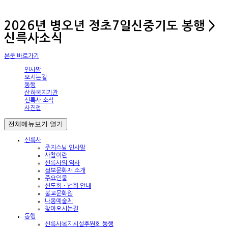
2026년 병오년 정초7일신중기도 봉행 >
신륵사소식
본문 바로가기
인사말
오시는길
동행
산하복지기관
신륵사 소식
사진첩
전체메뉴보기
열기
신륵사
주지스님 인사말
사찰이란
신륵사의 역사
성보문화재 소개
주요인물
신도회ㆍ법회 안내
불교문화원
나옹예술제
찾아오시는길
동행
신륵사복지시설후원회 동행