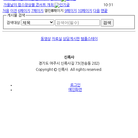
가을날의 팝스앙상블 콘서트 개최
10-31
처음
이전
6
페이지
7
페이지
열린
8
페이지
9
페이지
10
페이지
다음
맨끝
게시물 검색
검색대상
동영상
자료실
상담게시판
템플스테이
신륵사
경기도 여주시 신륵사길 73(천송동 282)
Copyright © 신륵사. All rights reserved.
로그인
메인화면