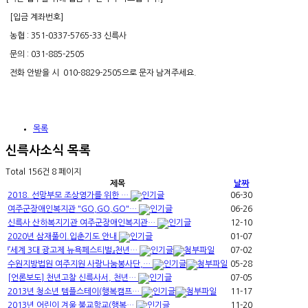
[입금 계좌번호]
농협 : 351-0337-5765-33 신륵사
문의 : 031-885-2505
전화 안받을 시 010-8829-2505으로 문자 남겨주세요.​
목록
신륵사소식
목록
Total 156건
8 페이지
제목
날짜
2018. 선망부모 조상영가를 위한 …
06-30
여주군장애인복지관 "GO,GO,GO"…
06-26
신륵사 산하복지기관 여주군장애인복지관…
12-10
2020년 삼재풀이.입춘기도 안내
01-07
『세계 3대 광고제 뉴욕페스티벌』천년…
07-02
수원지방법원 여주지원 사랑나눔봉사단,…
05-28
[언론보도] 천년고찰 신륵사서, 천년…
07-05
2013년 청소년 템플스테이(행복캠프…
11-17
2013년 어린이 겨울 불교학교(행복…
11-20