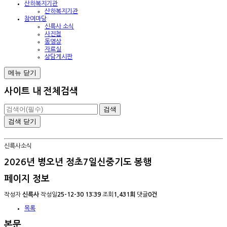
산하복지기관
산하복지기관
참여마당
신륵사 소식
사진첩
동영상
자료실
상담게시판
메뉴
닫기
사이트 내 전체검색
검색
닫기
신륵사소식
2026년 병오년 정초7일신중기도 봉행
페이지 정보
작성자
신륵사
작성일
25-12-30 13:39
조회
1,431회
댓글
0건
목록
본문