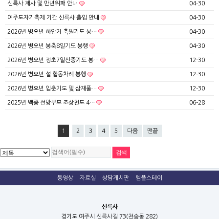
신륵사 제사 및 만년위패 안내
04-30
여주도자기축제 기간 신륵사 출입 안내
04-30
2026년 병오년 하안거 축원기도 봉…
04-30
2026년 병오년 봉축8일기도 봉행
04-30
2026년 병오년 정초7일신중기도 봉…
12-30
2026년 병오년 설 합동차례 봉행
12-30
2026년 병오년 입춘기도 및 삼재풀…
12-30
2025년 백중 선망부모 조상천도 4…
06-28
1
2
3
4
5
다음
맨끝
동영상
자료실
상담게시판
템플스테이
신륵사
경기도 여주시 신륵사길 73(천송동 282)