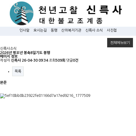
인사말
오시는길
동행
산하복지기관
신륵사 소식
사진첩
전체메뉴보기
신륵사소식
2026년 병오년 봉축8일기도 봉행
페이지 정보
작성자
신륵사
26-04-30 09:34
조회
509회
댓글
0건
목록
본문