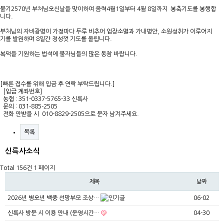
불기2570년 부처님오신날을 맞이하여 음력4월1일부터 4월 8일까지 봉축기도를 봉행합
니다.
부처님의 자비광명이 가정마다 두루 비추어 업장소멸과 가내평안, 소원성취가 이루어지
기를 발원하며 8일간 정성껏 기도를 올립니다.
복덕을 기원하는 법석에 불자님들의 많은 동참 바랍니다.
[빠른 접수를 위해 입금 후 연락 부탁드립니다.]
[입금 계좌번호]
농협 : 351-0337-5765-33 신륵사
문의 : 031-885-2505
전화 안받을 시 010-8829-2505으로 문자 남겨주세요.​
목록
신륵사소식
Total 156건
1 페이지
제목
날짜
2026년 병오년 백중 선망부모 조상…
06-02
신륵사 방문 시 이용 안내 (운영시간…
04-30