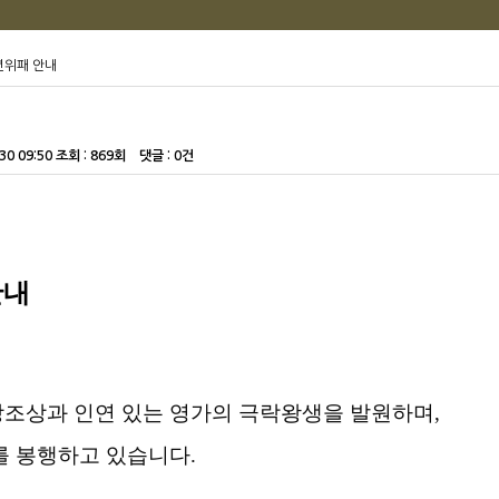
만년위패 안내
30 09:50
조회 :
869회 댓글 : 0건
안내
조상과 인연 있는 영가의 극락왕생을 발원하며
,
를 봉행하고 있습니다
.