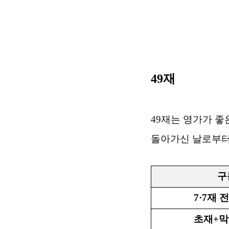
49
재
49
재는 영가가 좋
돌아가신 날로부
구
7·
7
재 
초재
+
막