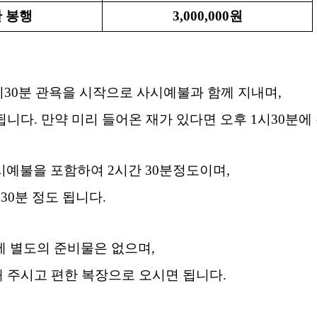
 봉행
3,000,000
원
시
30
분 관욕을 시작으로 사시예불과 함께 지내며
,
됩니다
.
만약 미리 들어온 재가 있다면 오후
1
시
30
분에
시예불을 포함하여
2
시간
30
분정도이며
,
간
30
분 정도 됩니다
.
에 별도의 준비물은 없으며
,
 주시고 편한 복장으로 오시면 됩니다
.