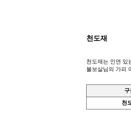
천도재
천도재는 인연 있
불보살님의 가피 
구
천