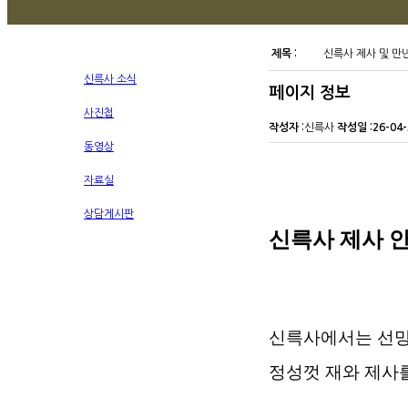
제목 :
신륵사 제사 및 
신륵사 소식
페이지 정보
사진첩
작성자 :
신륵사
작성일 :
26-04-
동영상
자료실
상담게시판
신륵사 제사 
신륵사에서는 선망
정성껏 재와 제사