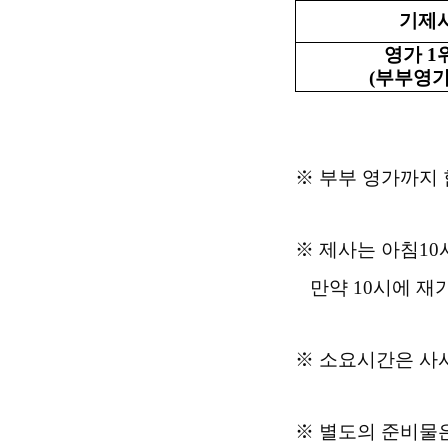
기제
영가
1
(
부부영가
※
부부 영가까지 
※
제사는 아침
10
만약
10
시에 재
※
소요시간은 사
※
별도의 준비물