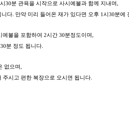
시
30
분 관욕을 시작으로 사시예불과 함께 지내며
,
됩니다
.
만약 미리 들어온 재가 있다면 오후
1
시
30
분에
시예불을 포함하여
2
시간
30
분정도이며
,
간
30
분 정도 됩니다
.
은 없으며
,
 주시고 편한 복장으로 오시면 됩니다
.