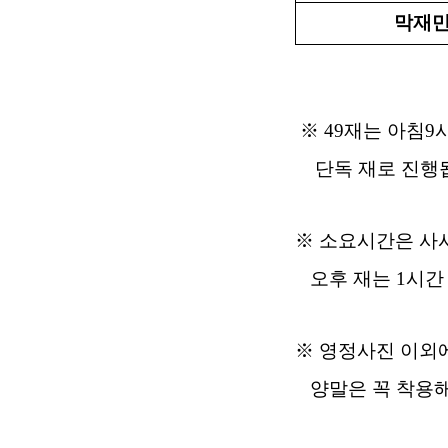
막재만
※
49
재는 아침
9
단독 재로 진행
※
소요시간은 사
오후 재는
1
시
※
영정사진 이외
양말은 꼭 착용해