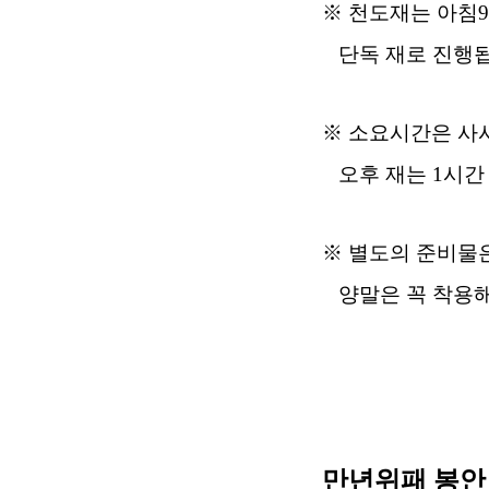
※
천도재는
아침
9
단독 재로 진행
※
소요시간은 사
오후 재는
1
시
※
별도의 준비물
양말은 꼭 착용해
만년위패 봉안