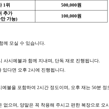
사
1
위
500,000
원
위 추가
100,000
원
만 가능
)
함께 모실 수 있습니다
.
시 사시예불과 함께 지내며
,
단독 재로 진행됩니다
.
가 있다면 오후
2
시에 진행됩니다
.
시예불을 포함하여
2
시간 정도이며
,
오후 재는
50
분 정
은 없으며
,
양말은 꼭 착용해 주시고 편한 복장으로 오