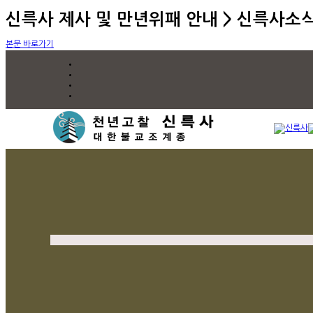
신륵사 제사 및 만년위패 안내 > 신륵사소
본문 바로가기