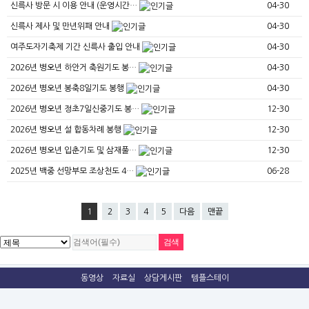
신륵사 방문 시 이용 안내 (운영시간…
04-30
신륵사 제사 및 만년위패 안내
04-30
여주도자기축제 기간 신륵사 출입 안내
04-30
2026년 병오년 하안거 축원기도 봉…
04-30
2026년 병오년 봉축8일기도 봉행
04-30
2026년 병오년 정초7일신중기도 봉…
12-30
2026년 병오년 설 합동차례 봉행
12-30
2026년 병오년 입춘기도 및 삼재풀…
12-30
2025년 백중 선망부모 조상천도 4…
06-28
1
2
3
4
5
다음
맨끝
동영상
자료실
상담게시판
템플스테이