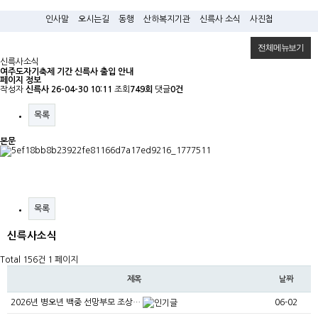
인사말
오시는길
동행
산하복지기관
신륵사 소식
사진첩
전체메뉴보기
신륵사소식
여주도자기축제 기간 신륵사 출입 안내
페이지 정보
작성자
신륵사
26-04-30 10:11
조회
749회
댓글
0건
목록
본문
목록
신륵사소식
Total 156건
1 페이지
제목
날짜
2026년 병오년 백중 선망부모 조상…
06-02