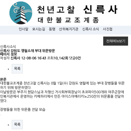
인사말
오시는길
동행
산하복지기관
신륵사 소식
사진첩
전체메뉴보기
신륵사소식
신륵사 강원도 영월소재 부대 위문방문
페이지 정보
작성자
신륵사
12-08-06 16:43
조회
10,142회
댓글
0건
목록
본문
대한불교조계종 천년고찰 신륵사는 8월 1일(수) 강원도 영월에 있는 부대 장병들을 위문
하기 위해 방문하였다.
이날방문은 부주지 현담스님과 차형신 거사회부회장님이 초코파이500개와 여주군장애
인복지관에서 운영하는 카페하리에서 만든 아이스아메리카노250잔의 위문품을 전달하
였다.
장병들을 위한 위문품 전달 모습
.
목록