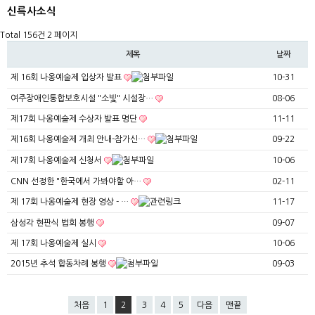
신륵사소식
Total 156건
2 페이지
제목
날짜
제 16회 나옹예술제 입상자 발표
10-31
여주장애인통합보호시설 "소빛" 시설장…
08-06
제17회 나옹예술제 수상자 발표 명단
11-11
제16회 나옹예술제 개최 안내-참가신…
09-22
제17회 나옹예술제 신청서
10-06
CNN 선정한 "한국에서 가봐야할 아…
02-11
제 17회 나옹예술제 현장 영상 - …
11-17
삼성각 현판식 법회 봉행
09-07
제 17회 나옹예술제 실시
10-06
2015년 추석 합동차례 봉행
09-03
처음
1
2
3
4
5
다음
맨끝