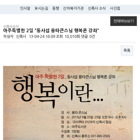
인사말
오시는길
동행
산하복지기관
신륵사 소식
사진첩
전체메뉴보기
신륵사소식
아주특별한 2일 "동사섭 용타큰스님 행복론 강좌"
작성자
신륵사
13-04-24 16:09
조회
10,010회
댓글
0건
목록
본문