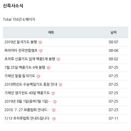
신륵사소식
Total 156건
6 페이지
제목
날짜
2019년 칠석기도 봉행
08-07
파라미타 전국연합캠프
08-06
초하루 신중기도 입재 백중5재 봉행
08-02
7월 25일 백중기도 4재 봉행
07-25
기해년 칠월 칠석기도
07-25
2019학년도 수능백일기도 동참 안내
07-25
기해년 영가천도 49일 백중기도
07-25
2019년 8월 1일(음력7월 1일)…
07-25
2018. 7. 27 보름법회 안내드…
07-23
7/13 초하루법회 안내드립니다.
07-11