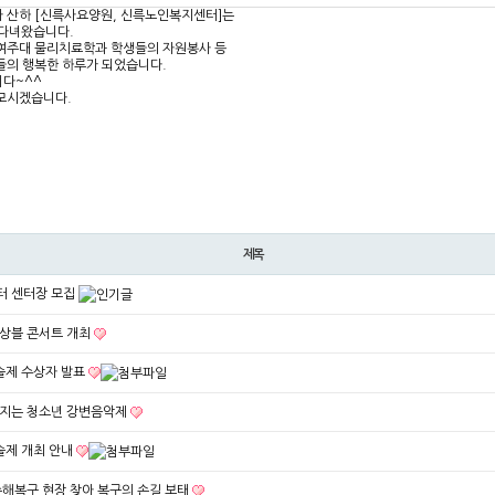
 산하 [신륵사요양원, 신륵노인복지센터]는
 다녀왔습니다.
 여주대 물리치료학과 학생들의 자원봉사 등
들의 행복한 하루가 되었습니다.
다~^^
모시겠습니다.
제목
터 센터장 모집
상블 콘서트 개최
술제 수상자 발표
지는 청소년 강변음악제
술제 개최 안내
수해복구 현장 찾아 복구의 손길 보태