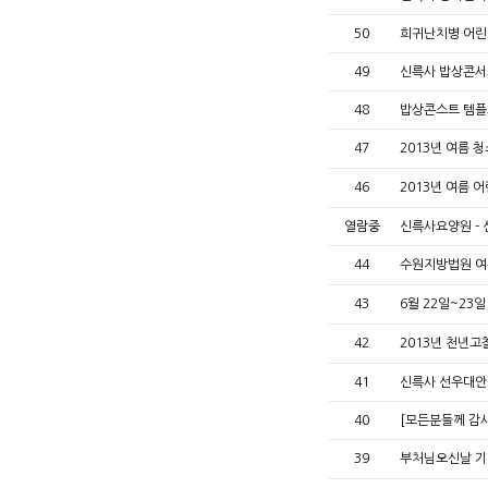
50
희귀난치병 어린
49
신륵사 밥상콘
48
밥상콘스트 템
47
2013년 여름 
46
2013년 여름
열람중
신륵사요양원 -
44
수원지방법원 여
43
6월 22일~23
42
2013년 천년
41
신륵사 선우대안
40
[모든분들께 감사
39
부처님오신날 기