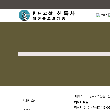
제목 :
신륵사요양원 -
신륵사 소식
페이지 정보
작성자 :
신륵사
작성일 :
13-05