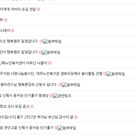
이게게 자비의 손길 전달
서트
플스테이
청소년 행복캠프 일정입니다.
 어린이 행복캠프 일정입니다
 신륵노인복지센터 어르신 나들이
주지원 사랑나눔봉사단, 여주노인복지관 경로식당에서 봉사활동 진행
일 용타큰스님 행복론강좌 신청서 입니다.
고찰 신륵사 동자승 단기출가 동영상
학교 교사 모집 공고
드립니다] 불기 2557년 부처님 오신날 감사의 글
념 천년고찰 신륵사 동자승 단기출가