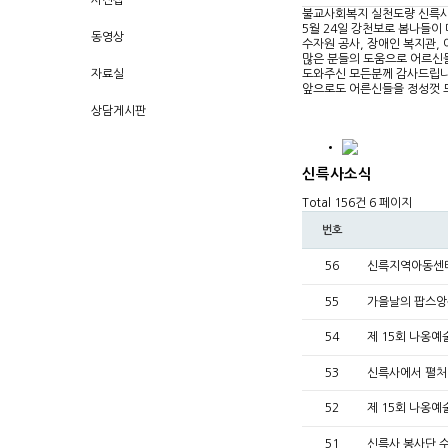
사진첩
불교사회복지 실천도량 신륵사
5월 24일 강천보로 봄나들이
동영상
수자원 공사, 장애인 복지관,
많은 분들의 도움으로 어르신
자료실
도와주신 모든분께 감사드립니
앞으로도 어른신들을 정성껏 
상담게시판
신륵사소식
Total 156건
6 페이지
번호
56
신륵지역아동센
55
가을날의 팝스앙
54
제 15회 나옹예
53
신륵사에서 펼처
52
제 15회 나옹예
51
신륵사 봉사단 