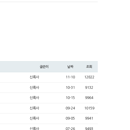
글쓴이
날짜
조회
신륵사
11-10
12822
신륵사
10-31
9132
신륵사
10-15
9964
신륵사
09-24
10159
신륵사
09-05
9941
신륵사
07-26
9493