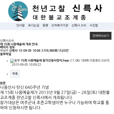
인사말
오시는길
동행
산하복지기관
신륵사 소식
사진첩
전체메뉴보기
신륵사소식
제 15회 나옹예술제 개최 안내
페이지 정보
작성자
신륵사
13-09-05 10:06
조회
9,960회
댓글
0건
첨부파일
15회 나옹예술제 참가신청서양식.hwp
(11.0K)
189회 다운로드
DATE
: 2013-09-05 10:09:22
목록
본문
나옹선사 탄신 640주년 기념
제 15회 나옹예술제가 2013년 9월 27일(금) ~ 28일(토) 대한불
교조계종 천년고찰 신륵사에서 개최됩니다.
참가대상은 여주군내 초중고학생이면 누구나 가능하며 학교를 통
하여 신청하시면 됩니다.