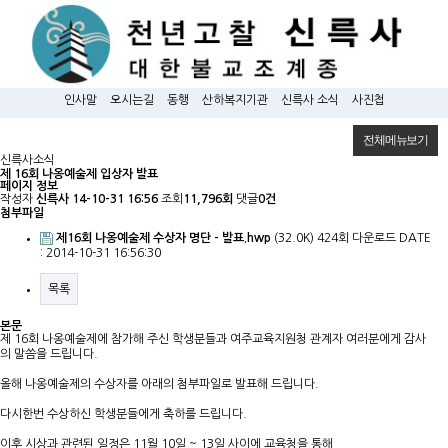
인사말
오시는길
동행
산하복지기관
신륵사 소식
사진첩
전체메뉴보기
신륵사소식
제 16회 나옹예술제 입상자 발표
페이지 정보
작성자
신륵사
14-10-31 16:56
조회
11,796회
댓글
0건
첨부파일
제16회 나옹예술제 수상자 명단 - 발표.hwp
(32.0K)
424회 다운로드
DATE
: 2014-10-31 16:56:30
목록
본문
제 16회 나옹예술제에 참가해 주신 학생분들과 여주교육지원청 관계자 여러분에게 감사
의 말씀을 드립니다.
올해 나옹예술제의 수상자를 아래의 첨부파일로 발표해 드립니다.
다시한번 수상하신 학생분들에게 축하를 드립니다.
이후 시상과 관련된 일정은 11월 10일 ~ 13일 사이에 교육청을 통해