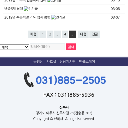
2019년도 추석 합동차례 안내
08-16
백중6재 봉행
08-08
2019년 수능백일 기도 입재 봉행
08-07
처음
1
2
3
4
5
다음
맨끝
동영상
자료실
상담게시판
템플스테이
신륵사
경기도 여주시 신륵사길 73(천송동 282)
Copyright © 신륵사. All rights reserved.