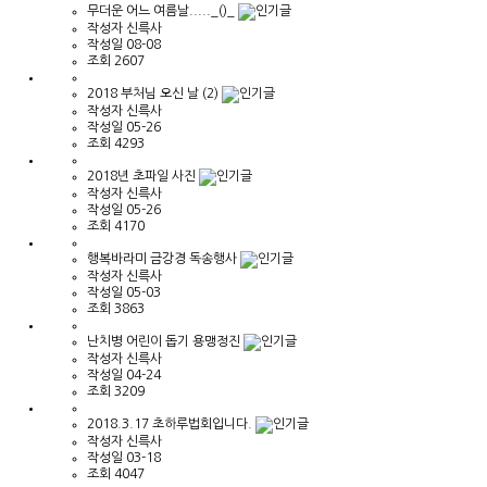
무더운 어느 여름날....._()_
작성자
신륵사
작성일
08-08
조회
2607
2018 부처님 오신 날 (2)
작성자
신륵사
작성일
05-26
조회
4293
2018년 초파일 사진
작성자
신륵사
작성일
05-26
조회
4170
행복바라미 금강경 독송행사
작성자
신륵사
작성일
05-03
조회
3863
난치병 어린이 돕기 용맹정진
작성자
신륵사
작성일
04-24
조회
3209
2018.3.17 초하루법회입니다.
작성자
신륵사
작성일
03-18
조회
4047