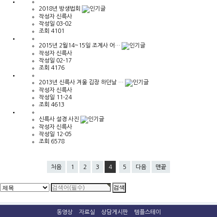
2018년 방생법회
작성자
신륵사
작성일
03-02
조회
4101
2015년 2월14~15일 조계사 어…
작성자
신륵사
작성일
02-17
조회
4176
2013년 신륵사 겨울 김장 하던날 …
작성자
신륵사
작성일
11-24
조회
4613
신륵사 설경 사진
작성자
신륵사
작성일
12-05
조회
6578
처음
1
2
3
4
5
다음
맨끝
동영상
자료실
상담게시판
템플스테이