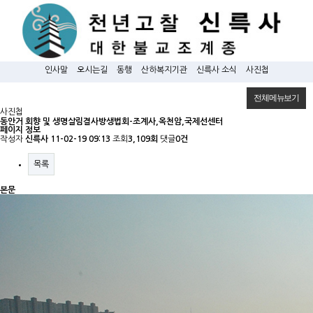
인사말
오시는길
동행
산하복지기관
신륵사 소식
사진첩
전체메뉴보기
사진첩
동안거 회향 및 생명살림결사방생법회-조계사,옥천암,국제선센터
페이지 정보
작성자
신륵사
11-02-19 09:13
조회
3,109회
댓글
0건
목록
본문