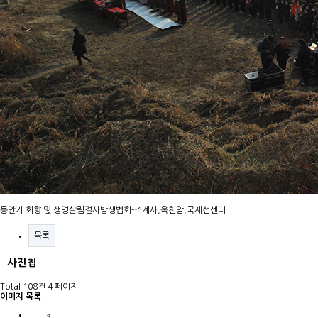
동안거 회향 및 생명살림결사방생법회-조계사,옥천암,국제선센터
목록
사진첩
Total 108건
4 페이지
이미지 목록