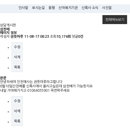
인사말
오시는길
동행
산하복지기관
신륵사 소식
사진첩
전체메뉴보기
상담게시판
삼천배
페이지 정보
작성자
권뜻마루
11-08-17 06:23
조회
10,174회
댓글
0건
수정
삭제
목록
본문
안녕하세여 인천에사는 권뜻마루라고합니다
8월18일산천배를 신륵사에서 올리고싶은데 삼천배가 가능한지요
내일 가야해가지고 01064035901 꼭연락주세요
수정
삭제
목록