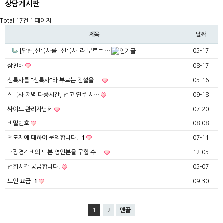
상담게시판
Total 17건
1 페이지
제목
날짜
[답변]신륵사를 "신륵사"라 부르는 …
05-17
삼천배
08-17
신륵사를 "신륵사"라 부르는 전설을 …
05-16
신륵사 저녁 타종시간, 법고 연주 시…
09-18
싸이트 관리자님께
07-20
비밀번호
08-08
천도제에 대하여 문의합니다.
1
07-11
대장경각비의 탁본 영인본을 구할 수 …
12-05
법회시간 궁금합니다.
05-07
노인 요금
1
09-30
1
2
맨끝