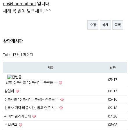
ng@hanmail.net
입니다.
새해 복 많이 받으세요. ^^
수정
삭제
목록
상담게시판
Total 17건
1 페이지
제목
날짜
05-17
[답변]신륵사를 "신륵사"라 부르는 …
삼천배
08-17
신륵사를 "신륵사"라 부르는 전설을 …
05-16
신륵사 저녁 타종시간, 법고 연주 시…
09-18
싸이트 관리자님께
07-20
비밀번호
08-08