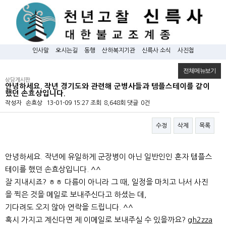
인사말
오시는길
동행
산하복지기관
신륵사 소식
사진첩
전체메뉴보기
상담게시판
안녕하세요. 작년 경기도와 관련해 군병사들과 템플스테이를 같이
했던 손효상입니다.
작성자
손효상
13-01-09 15:27
조회
8,648회
댓글
0건
수정
삭제
목록
본문
안녕하세요. 작년에 유일하게 군장병이 아닌 일반인인 혼자 템플스
테이를 했던 손효상입니다. ^^
잘 지내시죠? ㅎㅎ 다름이 아니라 그 때, 일정을 마치고 나서 사진
을 찍은 것을 메일로 보내주신다고 하셨는 데,
기다려도 오지 않아 연락을 드립니다. ^^
혹시 가지고 계신다면 제 이메일로 보내주실 수 있을까요?
gh2zza