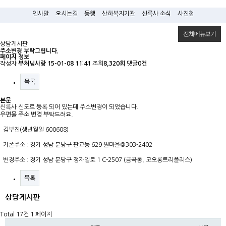
인사말
오시는길
동행
산하복지기관
신륵사 소식
사진첩
전체메뉴보기
상담게시판
주소변경 부탁그립니다.
페이지 정보
작성자
부처님사랑
15-01-08 11:41
조회
8,320회
댓글
0건
목록
본문
신륵사 신도로 등록 되어 있는데 주소변경이 되었습니다.
우편물 주소 변경 부탁드려요.
김부진(생년월일 600608)
기존주소 : 경기 성남 분당구 판교동 629 원마을@303-2402
변경주소 : 경기 성남 분당구 정자일로 1 C-2507 (금곡동, 코오롱트리폴리스)
목록
상담게시판
Total 17건
1 페이지