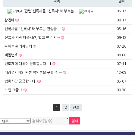
제목
날짜
[답변]신륵사를 "신륵사"라 부르는 …
05-17
삼천배
08-17
신륵사를 "신륵사"라 부르는 전설을 …
05-16
신륵사 저녁 타종시간, 법고 연주 시…
09-18
싸이트 관리자님께
07-20
비밀번호
08-08
천도제에 대하여 문의합니다.
1
07-11
대장경각비의 탁본 영인본을 구할 수 …
12-05
법회시간 궁금합니다.
05-07
노인 요금
1
09-30
1
2
맨끝